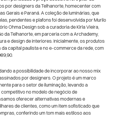
dos por designers da Telhanorte, homecenter com 
as Gerais e Paraná. A coleção de luminárias, que 
las, pendentes e plafons foi desenvolvida por Murilo 
ório Ohma Design sob a curadoria de Kirla Vieira, 
ão da Telhanorte, em parceria com a Archademy, 
ra e design de interiores. Inicialmente, os produtos 
 da capital paulista e no e-commerce da rede, com 
989,90.
ando a possibilidade de incorporar ao nosso mix 
assinados por designers. O projeto é um marco 
mente para o setor de iluminação, levando a 
 competitivo no modelo de negócio de 
ossamos oferecer alternativas modernas e 
lhares de clientes, como um item sofisticado que 
pras, conferindo um tom mais estiloso aos 