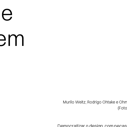
de
tem
Murilo Weitz, Rodrigo Ohtake e Ohm
(Foto
Democratizar o design, com peças 