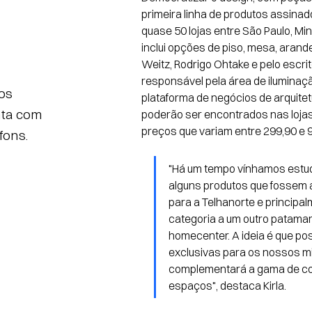
primeira linha de produtos assina
quase 50 lojas entre São Paulo, Min
inclui opções de piso, mesa, arande
Weitz, Rodrigo Ohtake e pelo escrit
responsável pela área de iluminaç
os
plataforma de negócios de arquitetu
nta com
poderão ser encontrados nas lojas
preços que variam entre 299,90 e 
fons.
"Há um tempo vínhamos estud
alguns produtos que fossem 
para a Telhanorte e principal
categoria a um outro patamar
homecenter. A ideia é que p
exclusivas para os nossos mi
complementará a gama de com
espaços", destaca Kirla.