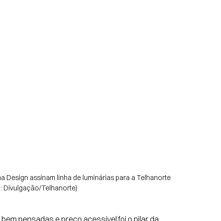
a Design assinam linha de luminárias para a Telhanorte 
: Divulgação/Telhanorte)
bem pensadas e preço acessível foi o pilar da 