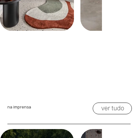
ver tudo
na imprensa