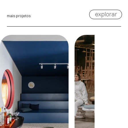
explorar
mais projetos