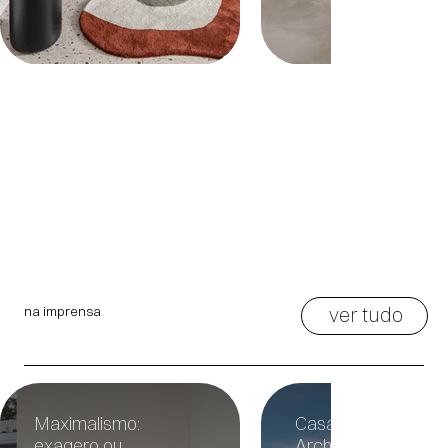
ver tudo
na imprensa
Maximalismo:
Casa Experimento 
exagero ou
ArchDaily