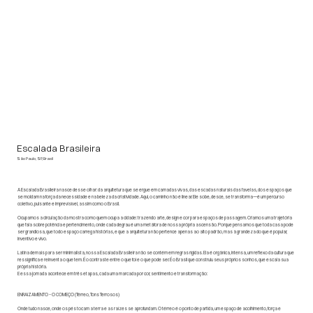
Escalada Brasileira
São Paulo, SP, Brasil
A Escalada Brasileira nasce desse olhar: da arquitetura que se ergue em camadas vivas, das escadas naturais das favelas, dos espaços que
se moldam na força da necessidade e na beleza da criatividade. Aqui, o caminho não é linear. Ele sobe, desce, se transforma—é um percurso
coletivo, pulsante e imprevisível, assim como o Brasil.
Ocupamos a circulação da mostra como quem ocupa a cidade: trazendo arte, design e cor para espaços de passagem. Criamos uma trajetória
que fala sobre potência e pertencimento, onde cada degrau é uma metáfora de nossa própria ascensão. Porque pensamos que toda casa pode
ser grandiosa, que todo espaço carrega histórias, e que a arquitetura não pertence apenas ao alto padrão, mas à grandeza do que é popular,
inventivo e vivo.
Latina demais para ser minimalista, nossa Escalada Brasileira não se contém em regras rígidas. Ela é orgânica, intensa, um reflexo da cultura que
ressignifica e reinventa o que tem. É o contraste entre o que foi e o que pode ser. É o Brasil que construiu seus próprios sonhos, que escala sua
própria história.
E essa jornada acontece em três etapas, cada uma marcada por cor, sentimento e transformação:
ENRAIZAMENTO – O COMEÇO (Térreo, Tons Terrosos)
Onde tudo nasce, onde os pés tocam a terra e as raízes se aprofundam. O térreo é o ponto de partida, um espaço de acolhimento, força e