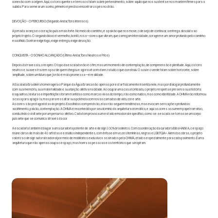
conexão com a origem. Aqui, os tons quentes e terrosos falam sobre pertencimento, sobre aquilo que nos sustenta e nos mantém firmes para a
subida. Para semear um sonho, primeiro é preciso encontrar os pés no chão.
DEVOÇÃO – O PERCURSO (Segundo Andar, Tons Intensos)
A jornada avança e o coração pulsa mais forte. No meio do caminho, é a paixão que nos move, o desejo de continuar, a entrega absoluta ao
próprio trajeto. O segundo bloco é vermelho, bordô, rosa—cores que vibram, que carregam intensidade, coragem e um amor profundo pelo caminho
escolhido. Sonhar exige fogo, exige entrega, exige devoção.
CONQUISTA – O SONHO ALCANÇADO (Último Andar, Tons Neutros e Frios)
Depois da travessia, o respiro. O topo da escalada não é o fim, mas um momento de contemplação, de compreensão e plenitude. Aqui, os tons
neutros e suaves trazem a paz de quem chegou e agora vê com clareza tudo o que construiu. O azul e o verde falam sobre horizonte, sobre
amplitude, sobre um futuro que já não é mais promessa—é realidade.
A Escalada Brasileira homenageia o Parque da Água Branca não apenas por estar fisicamente inserida nele, mas por dialogar profundamente
com sua memória, sua materialidade e sua função afetiva na cidade. Ao ocupar uma casa tombada, o projeto respeita e preserva sua história:
esquadrias, texturas e imperfeições foram mantidas como marcas vivas do tempo, não como ruídos, mas como identidade. A OHMA não reformou
a casa para apagá-la, mas para ressaltar sua potência com novas camadas de vida, cor e arte.
As cores são protagonistas do projeto. Escolhidas com precisão, elas não seguem tendências, mas evocam sensações profundas:
acolhimento, paixão, contemplação. A OHMA é reconhecida por seu domínio da arquitetura cromática, e aqui as cores assumem papel narrativo,
conduzindo o visitante por um percurso afetivo. Cada tom provoca um estado emocional específico, como se a escada se tornasse um corpo
pulsante que se comunica através da cor.
A escadaria também dá lugar a uma curadoria potente de arte e design 100% brasileiros. Com coordenação da curadora Biba HABKA, o espaço
reúne obras de mais de 40 artistas e estúdios independentes, com ênfase em vozes femininas, negras e LGBTQIA+. Além das obras, o projeto
valoriza o design autoral nacional por meio de mobiliários exclusivos assinados pela OHMA, criados especialmente para cada pavimento. É uma
arquitetura que não apenas ocupa o espaço, mas honra as pessoas e os territórios que a inspiram.