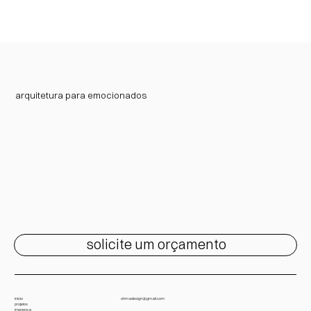
arquitetura para emocionados
solicite um orçamento
início
ohmadesign@gmail.com
projetos
imprensa