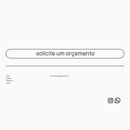
solicite um orçamento
início
ohmadesign@gmail.com
projetos
imprensa
sobre