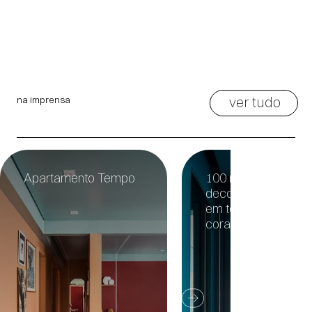
ver tudo
na imprensa
Apartamento Tempo
100 m² com
decoração afetuos
em tons de azul e
coral