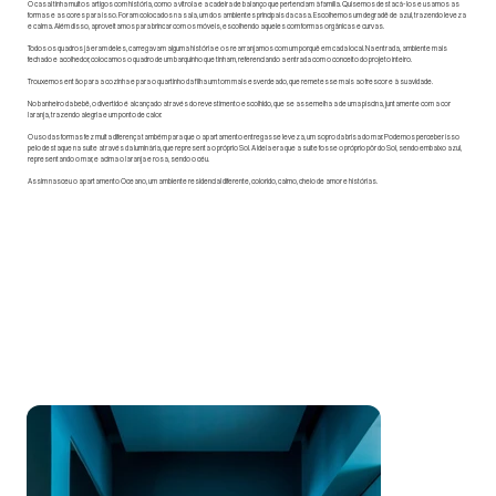
O casal tinha muitos artigos com história, como a vitrola e a cadeira de balanço que pertenciam à família. Quisemos destacá-los e usamos as
formas e as cores para isso. Foram colocados na sala, um dos ambientes principais da casa. Escolhemos um degradê de azul, trazendo leveza
e calma. Além disso, aproveitamos para brincar com os móveis, escolhendo aqueles com formas orgânicas e curvas.
Todos os quadros já eram deles, carregavam alguma história e os rearranjamos com um porquê em cada local. Na entrada, ambiente mais
fechado e acolhedor, colocamos o quadro de um barquinho que tinham, referenciando a entrada com o conceito do projeto inteiro.
Trouxemos então para a cozinha e para o quartinho da filha um tom mais esverdeado, que remetesse mais ao frescor e à suavidade.
No banheiro da bebê, o divertido é alcançado através do revestimento escolhido, que se assemelha a de uma piscina, juntamente com a cor
laranja, trazendo alegria e um ponto de calor.
O uso das formas fez muita diferença também para que o apartamento entregasse leveza, um sopro da brisa do mar. Podemos perceber isso
pelo destaque na suíte através da luminária, que representa o próprio Sol. A ideia era que a suíte fosse o próprio pôr do Sol, sendo embaixo azul,
representando o mar, e acima o laranja e rosa, sendo o céu.
Assim nasceu o apartamento Oceano, um ambiente residencial diferente, colorido, calmo, cheio de amor e histórias.