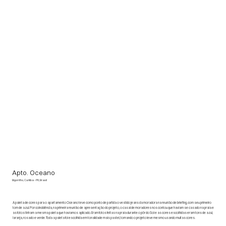
Apto. Oceano
Bigorrilho, Curitiba - PR, Brasil
A paleta de cores para o apartamento Oceano teve como ponto de partida o vestido jeans da moradora na reunião de briefing, com seu primeiro
tom de azul. Por coincidência, na primeira reunião de apresentação do projeto, o casal de moradores nos contou que haviam se casado na praia e
as fotos tinham a mesma paleta que havíamos aplicado. Eram fotos feitas na praia durante o pôr do Sol e as cores escolhidas eram tons de azul,
laranja, rosado e verde. Toda a paleta foi escolhida em tonalidade mais pastel, tornando o projeto leve mesmo usando muitas cores.