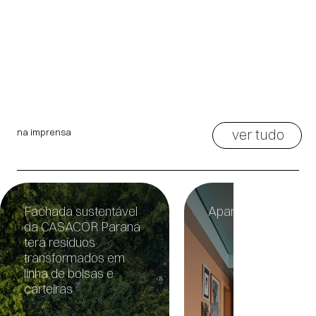
ver tudo
na imprensa
Fachada sustentável
Apartamento Temp
da CASACOR Paraná
terá resíduos
transformados em
linha de bolsas e
carteiras