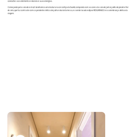
conexões aos elementos naturais e suas energias.
Começando pela sala de estar, trabalhamos uma textura na cor cortiça da Suvinil, compondo com as cores da sala de jantar; palito de picolé e flor
de anis, que faz contraste com os pendentes feitos de palha natural da mesa, e o verde lavado eclipse RESGATANDO essa lembrança afetiva da
viagem.