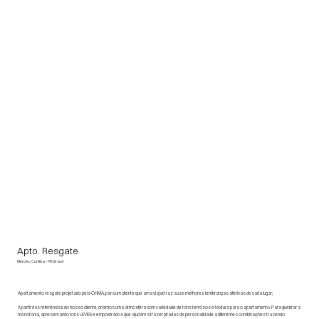
Apto. Resgate
Mercês, Curitiba - PR, Brasil
Apartamento resgate projetado pela OHMA, para um cliente que ama viajar, traz suas melhores lembranças afetivas de cada lugar;
A partir das referências do nosso cliente, criamos uma atmosfera com variedade de tons terrosos e textura para o apartamento. Para quebrar a
monotonia, apresentando tons LEVES e empoeirados que ajudam a trazer pitadas de personalidade a diferentes combinações trazendo